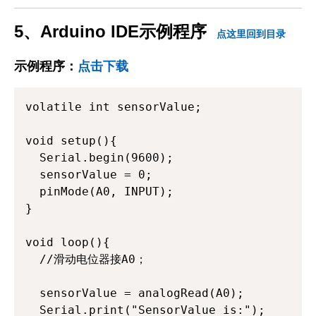
5、Arduino IDE示例程序
点这里回到目录
示例程序：
点击下载
volatile int sensorValue;

void setup(){

  Serial.begin(9600);

  sensorValue = 0;

  pinMode(A0, INPUT);

}

void loop(){

  //滑动电位器接A0；

  sensorValue = analogRead(A0);

  Serial.print("SensorValue is:");
