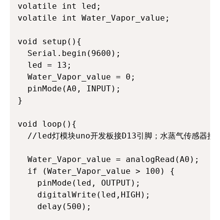
volatile int led;

volatile int Water_Vapor_value;

void setup(){

  Serial.begin(9600);

  led = 13;

  Water_Vapor_value = 0;

  pinMode(A0, INPUT);

}

void loop(){

  //led灯模块uno开发板接D13引脚；水蒸气传感器接u
  Water_Vapor_value = analogRead(A0);

  if (Water_Vapor_value > 100) {

    pinMode(led, OUTPUT);

    digitalWrite(led,HIGH);

    delay(500);
