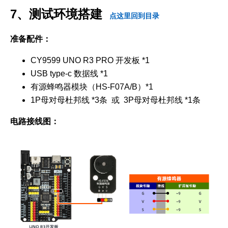
7、测试环境搭建
点这里回到目录
准备配件：
CY9599 UNO R3 PRO 开发板 *1
USB type-c 数据线 *1
有源蜂鸣器模块（HS-F07A/B）*1
1P母对母杜邦线 *3条 或 3P母对母杜邦线 *1条
电路接线图：