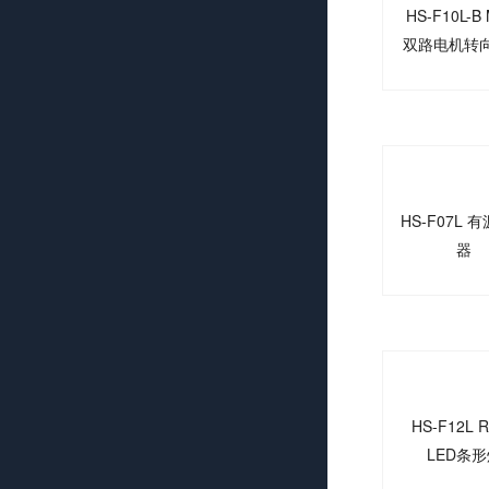
HS-F10L-B
双路电机转
模块
HS-F07L 
器
HS-F12L 
LED条形