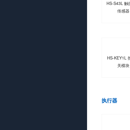
HS-S43L 
传感器
HS-KEY1L
关模块
执行器