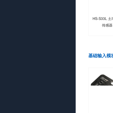
HS-S33L 
传感器
基础输入模