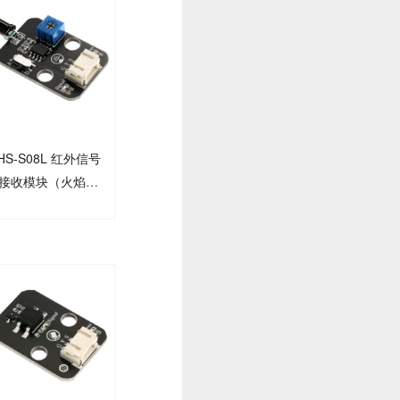
HS-S08L 红外信号
接收模块（火焰传
感器）