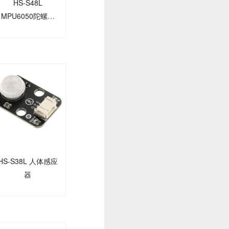
HS-S48L
MPU6050陀螺仪
模块
HS-S38L 人体感应
器