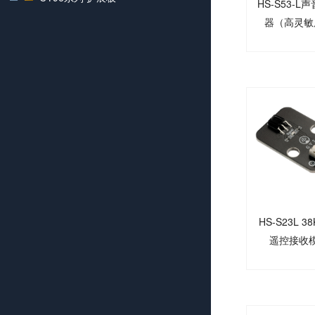
HS-S53-L
器（高灵敏
HS-S23L 3
遥控接收