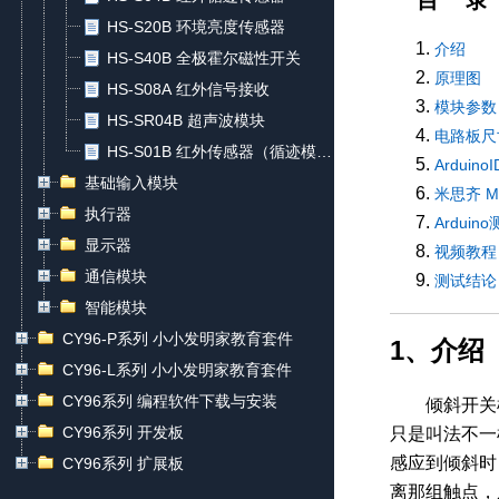
目 录
HS-S20B 环境亮度传感器
介绍
HS-S40B 全极霍尔磁性开关
原理图
HS-S08A 红外信号接收
模块参数
HS-SR04B 超声波模块
电路板尺
HS-S01B 红外传感器（循迹模
Arduin
块）
基础输入模块
米思齐 M
执行器
Ardui
显示器
视频教程
通信模块
测试结论
智能模块
CY96-P系列 小小发明家教育套件
1、介绍
CY96-L系列 小小发明家教育套件
CY96系列 编程软件下载与安装
倾斜开关
CY96系列 开发板
只是叫法不一
感应到倾斜时
CY96系列 扩展板
离那组触点，