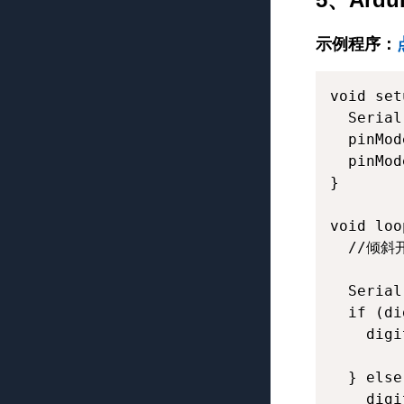
示例程序：
void set
  Serial
  pinMod
  pinMod
}

void loo
  //倾斜
  Serial
  if (di
    digi
  } else 
    digi