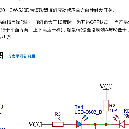
-520、SW-520D为滚珠型倾斜震动感应单方向性触发开关。
品向帽盖端倾斜、倾斜角大于10度时，为开路OFF状态， 当产
平行于平面方向，上下高度一样)，触发端(镀金引脚端A与B)低于
N状态。
图
点这里回到目录