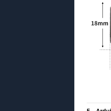
5、Ardu