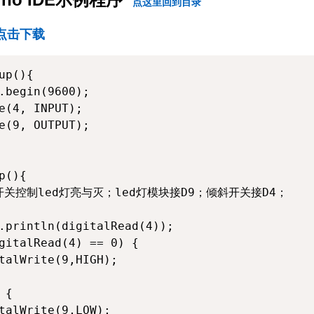
点这里回到目录
点击下载
up(){

.begin(9600);

e(4, INPUT);

e(9, OUTPUT);

p(){

开关控制led灯亮与灭；led灯模块接D9；倾斜开关接D4；

.println(digitalRead(4));

gitalRead(4) == 0) {

talWrite(9,HIGH);

{

talWrite(9,LOW);
