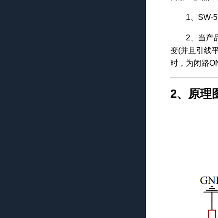
1、SW
2、当产
变(并且引线
时，为闭路O
2、原理