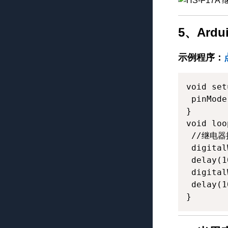
5、Ardu
示例程序：
void set
 pinMode
}

void loo
 //继电器接
 digital
 delay(1
 digital
 delay(1
}