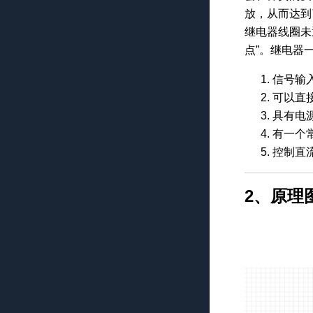
放，从而达到
继电器线圈未
点”。继电器
信号输
可以直
具有电
有一个
控制直
2、原理