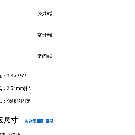
公共端
常开端
常闭端
3.3V / 5V
：2.54mm排针
式：双螺丝固定
板尺寸
点这里回到目录