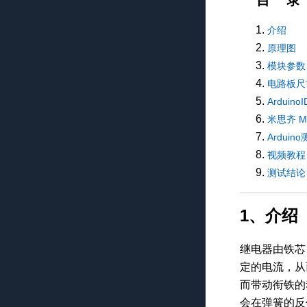
目 录
介绍
原理图
模块参数
电路板尺
Arduin
米思齐 M
Ardui
视频教程
测试结论
1、介绍
继电器由铁芯
定的电流，从
而带动衔铁的
会在弹簧的反